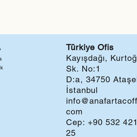
Türkiye Ofis
?
Kayışdağı, Kurtoğ
a
Sk. No:1
ok
D:a, 34750 Ataşeh
İstanbul
info@anafartacof
com
Cep:
+90 532 42
25