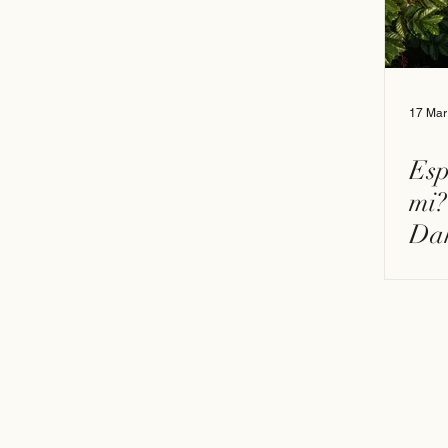
17 Mar
Esp
mi?
Dah
Gün