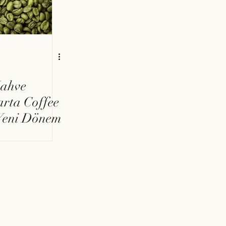
Kahve
arta Coffee
 Yeni Dönem