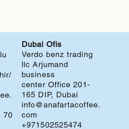
Dubai Ofis
Verdo benz trading
lu
llc Arjumand
business
ir/
center Office 201-
165 DIP, Dubai
fee.
info@anafartacoffee.
com
1 70
+971502525474